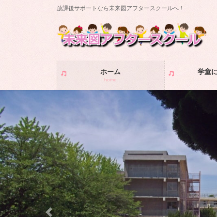
コ
ナ
放課後サポートなら未来図アフタースクールへ！
ン
ビ
テ
ゲ
ン
ー
ツ
シ
に
ョ
ホーム
学童
移
ン
home
動
に
移
動
Previous