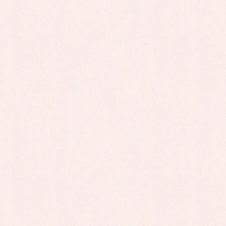
コ
ナ
ン
ビ
テ
ゲ
ン
ー
ツ
シ
お知らせ
に
ョ
移
ン
動
に
今すぐお申込み！
≫≫ こちらから！
移
動
HOME
お知らせ
お知らせ
★韓国語レッスン★
2025年7月14日
お知らせ
★韓国語レッスン★
こんにちは。未来図アフタースクールです(*^^*)
今日はネイティブ講師による韓国語レッスンを行いました!!