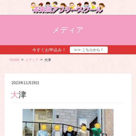
コ
ナ
ン
ビ
テ
ゲ
ン
ー
ツ
シ
メディア
に
ョ
移
ン
動
に
今すぐお申込み！
≫≫ こちらから！
移
動
HOME
メディア
大津
2023年11月29日
大津