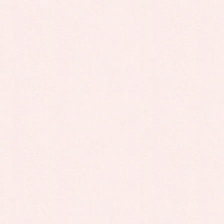
リズムに合わせてダンスと英語を交えながら楽しくレッスン
しています♪
上手な発音が身についてきています(^o^)
１２月はクリスマスパーティーを予定しています。
プレゼント交換もあります。お楽しみに♪
Follow me!
お知らせ
カテゴリー
お知らせ
前の記事
９月の誕生日会をおこないま
した
♪
2020年12月10日