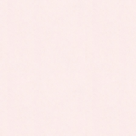
コ
ナ
ン
ビ
テ
ゲ
ン
ー
ツ
シ
お知らせ
に
ョ
移
ン
動
に
今すぐお申込み！
≫≫ こちらから！
移
動
HOME
お知らせ
お知らせ
10月
ハロウィンパーティーをしました。
2021年11月26日
お知らせ
10月
ハロウィンパーティーを
しました。
こんにちは。未来図アフタースクールです。