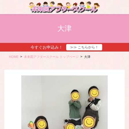
コ
ナ
ン
ビ
テ
ゲ
ン
ー
ツ
シ
大津
に
ョ
移
ン
動
に
今すぐお申込み！
≫≫ こちらから！
移
動
HOME
未来図アフタースクール トップページ
大津